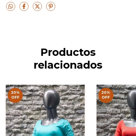
Productos
relacionados
20
%
20
%
OFF
OFF