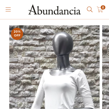
0
20
%
OFF