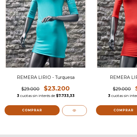
REMERA LIRIO - Turquesa
REMERA LIRI
$23.200
$29.000
$29.000
3
cuotas sin interés de
$7.733,33
3
cuotas sin int
COMPRAR
COMPRAR