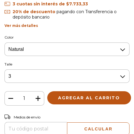
3
cuotas sin interés de
$7.733,33
20% de descuento
pagando con Transferencia o
depósito bancario
Ver más detalles
Color
Talle
CAMBIAR CP
Entregas para el CP:
Medios de envío
CALCULAR