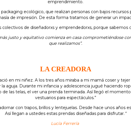
emprendimiento.
n
p
ackaging
e
cológico
, que realizan personas con bajos recursos
asía de impresión. De esta forma tratamos de generar un impact
 colectivos de
d
iseñadorxs y
e
mprendedorxs, porque sabemos qu
ás justo y equitativo comienza en casa comprometiéndose con
que realizamos”.
LA CREADORA
ció en mi niñez. A los tres años miraba a mi mamá coser y tejer 
 la aguja. Durante mi infancia y adolescencia jugué haciendo rop
o de las telas, el ver una prenda terminada. Así llegó el momento
vestuarios para espectáculos.”
 adornar con trapos, brillos y lentejuelas. Desde hace unos años 
Así llegan a ustedes estas prendas diseñadas para disfrutar.
”
Lucía Ferrería