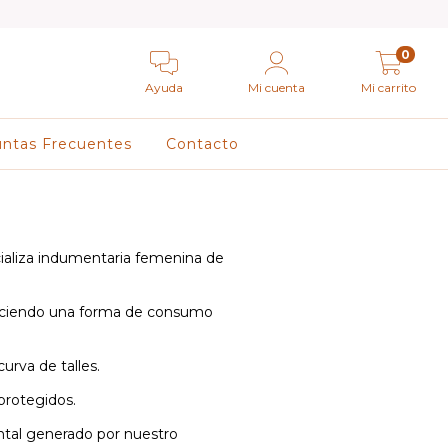
0
Ayuda
Mi cuenta
Mi carrito
ntas Frecuentes
Contacto
aliza indumentaria femenina de
eciendo
una forma de consumo
c
urva
de talles.
 protegidos.
ntal
generado por nuestro