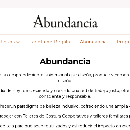
ntinuos
Tarjeta de Regalo
Abundancia
Pregu
Abundancia
un emprendimiento unipersonal que diseña, produce y comerci
diseño.
ía de hoy fue creciendo y creando una red de trabajo justo, ofr
consciente y responsable.
frecerun
paradigma de belleza
inclusivo
, c
ofreciendo
una
amplia 
rabajar con
Talleres de Costura Cooperativos
y talleres familiares
e tela para que sean reutilizados y así
reducir el impacto ambie