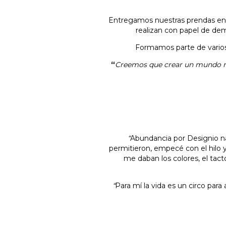
Entregamos nuestras prendas e
realizan con papel de dem
Formamos parte de varios
“
Creemos que crear un mundo m
“
Abundancia por Designio na
permitieron, empecé con el hilo y
me daban los colores, el tact
“
Para mí la vida es un circo para