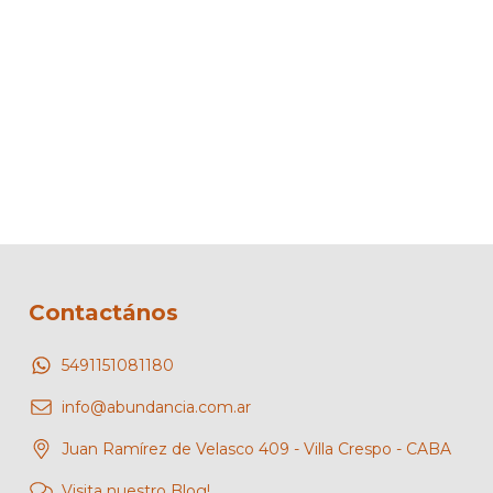
Contactános
5491151081180
info@abundancia.com.ar
Juan Ramírez de Velasco 409 - Villa Crespo - CABA
Visita nuestro Blog!